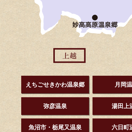
えちごせきかわ温泉郷
月岡
弥彦温泉
湯田上
魚沼市・栃尾又温泉
六日町