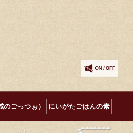
ON
/
OFF
域のごっつぉ）
にいがたごはんの素