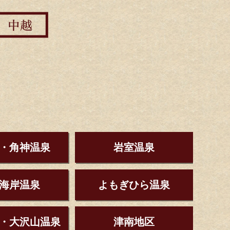
・角神温泉
岩室温泉
海岸温泉
よもぎひら温泉
・大沢山温泉
津南地区