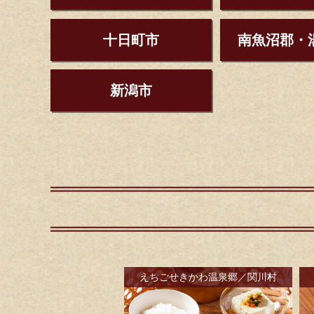
十日町市
南魚沼郡・
新潟市
えちごせきかわ温泉郷／関川村