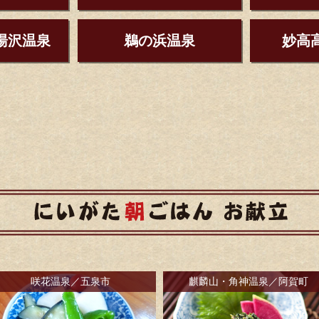
湯沢温泉
鵜の浜温泉
妙高
咲花温泉／五泉市
麒麟山・角神温泉／阿賀町