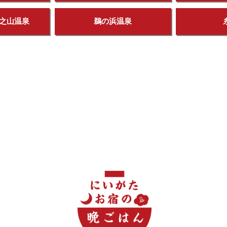
之山温泉
鵜の浜温泉