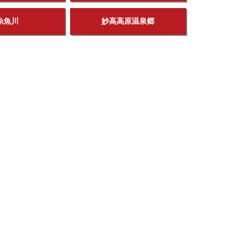
糸魚川
妙高高原温泉郷