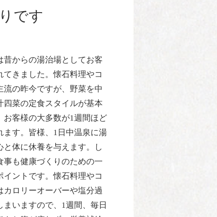
りです
は昔からの湯治場としてお客
れてきました。懐石料理やコ
主流の昨今ですが、野菜を中
汁四菜の定食スタイルが基本
。お客様の大多数が1週間ほど
れます。皆様、1日中温泉に湯
心と体に休養を与えます。し
食事も健康づくりのための一
ポイントです。懐石料理やコ
はカロリーオーバーや塩分過
しまいますので、1週間、毎日