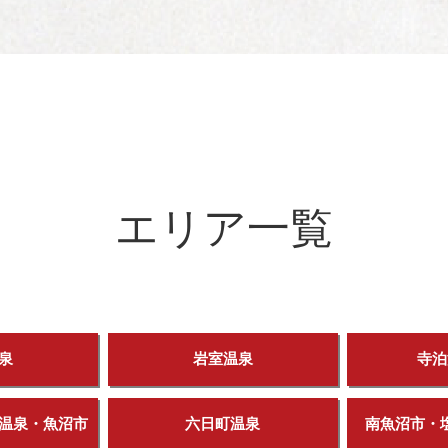
エリア一覧
泉
岩室温泉
寺泊
温泉・魚沼市
六日町温泉
南魚沼市・