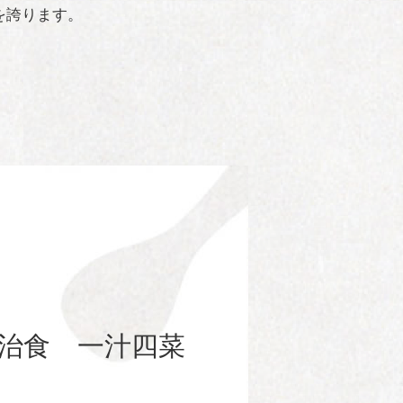
を誇ります。
治食 一汁四菜