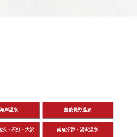
海岸温泉
越後長野温泉
塩沢・石打・大沢
南魚沼郡・湯沢温泉