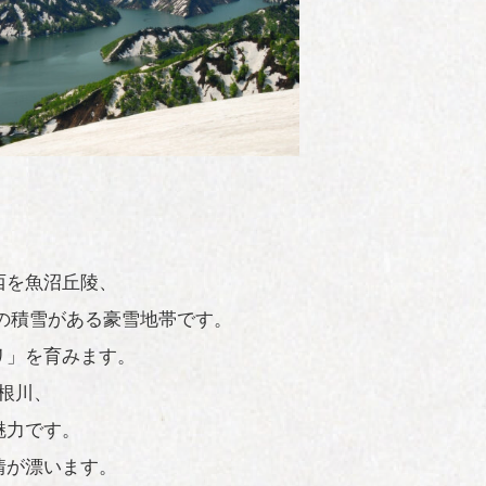
西を魚沼丘陵、
の積雪がある豪雪地帯です。
リ」を育みます。
根川、
魅力です。
情が漂います。