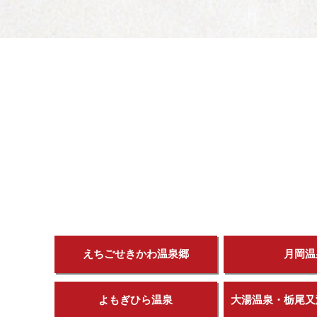
えちごせきかわ温泉郷
月岡温
よもぎひら温泉
大湯温泉・栃尾又