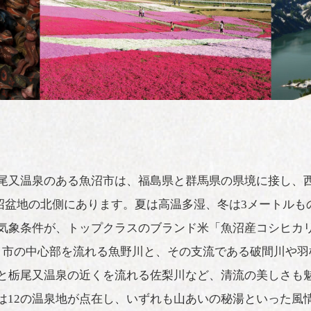
尾又温泉のある魚沼市は、福島県と群馬県の県境に接し、
沼盆地の北側にあります。夏は高温多湿、冬は3メートルも
気象条件が、トップクラスのブランド米「魚沼産コシヒカ
、市の中心部を流れる魚野川と、その支流である破間川や羽
と栃尾又温泉の近くを流れる佐梨川など、清流の美しさも
は12の温泉地が点在し、いずれも山あいの秘湯といった風