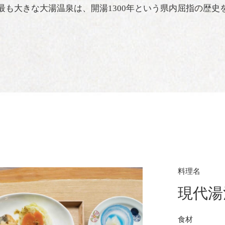
最も大きな大湯温泉は、開湯1300年という県内屈指の歴史
料理名
現代湯
食材