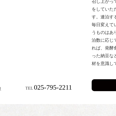
召し上がっ
をしていた
す。連泊す
毎日変えて
うものはあ
泊数に応じ
れば、発酵
った納豆な
材を意識し
025-795-2211
TEL
泉