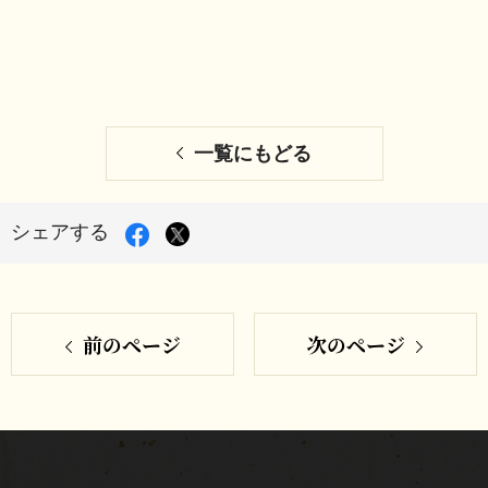
一覧にもどる
Facebook
X
シェアする
で
シ
で
ェ
シ
ア
す
前のページ
次のページ
ェ
る
ア
す
る