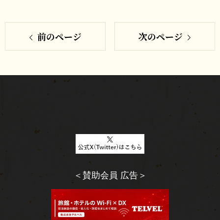
シ
で
ェ
シ
ア
す
前のページ
次のページ
ェ
る
ア
す
る
＜賛助会員 広告＞