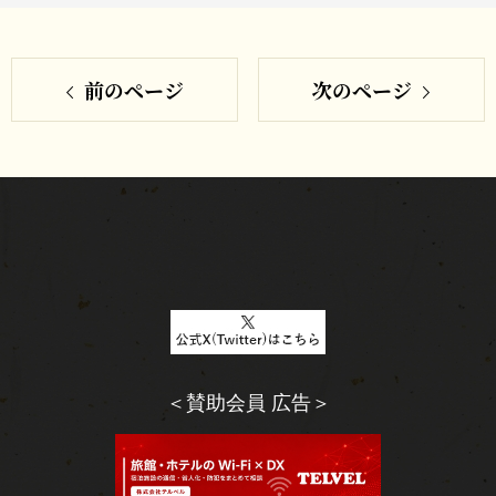
シ
で
ェ
シ
ア
す
前のページ
次のページ
ェ
る
ア
す
る
＜賛助会員 広告＞