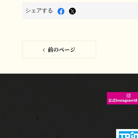
Facebook
X
シェアする
で
シ
で
ェ
シ
ア
す
ェ
る
前のページ
ア
す
る