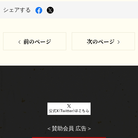
Facebook
X
シェアする
で
シ
で
ェ
シ
ア
す
前のページ
次のページ
ェ
る
ア
す
る
＜賛助会員 広告＞