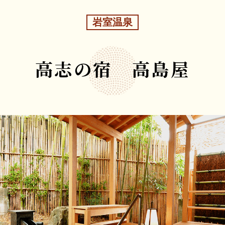
岩室温泉
高志の宿 高島屋