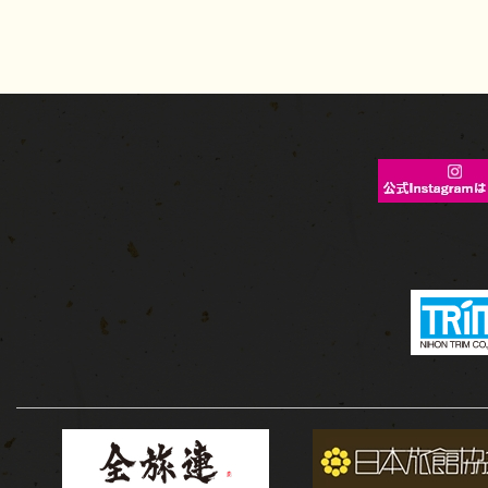
ア
す
る