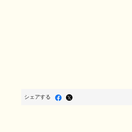
Facebook
X
シェアする
で
シ
で
ェ
シ
ア
す
ェ
る