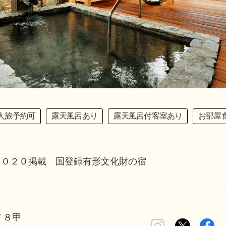
人旅予約可
露天風呂あり
露天風呂付客室あり
お部屋
２０２０掲載 国登録有形文化財の宿
７８甲