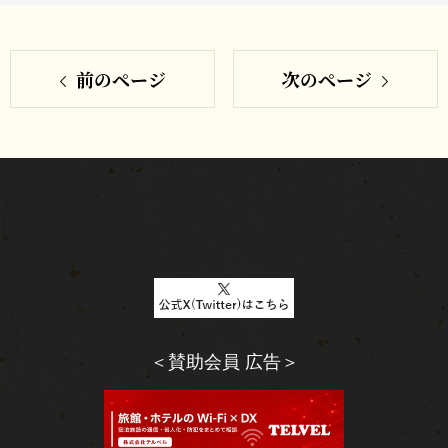
シ
で
ェ
シ
ア
す
前のページ
次のページ
ェ
る
ア
す
る
＜賛助会員 広告＞