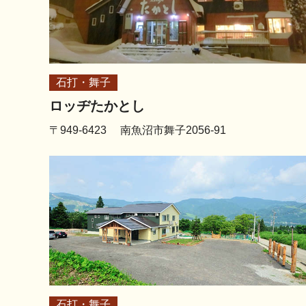
石打・舞子
ロッヂたかとし
〒949-6423 南魚沼市舞子2056-91
石打・舞子