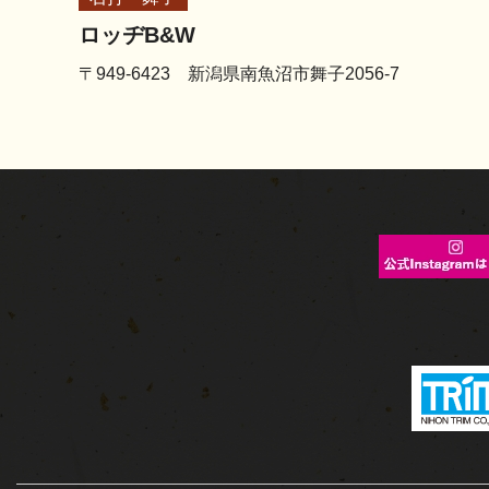
ロッヂB&W
〒949-6423 新潟県南魚沼市舞子2056-7