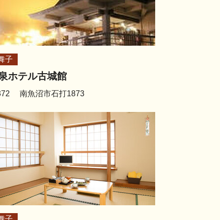
舞子
泉ホテル古城館
6372 南魚沼市石打1873
舞子