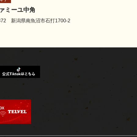
ァミーユ中角
6372 新潟県南魚沼市石打1700-2