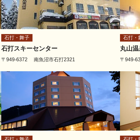
石打・舞子
石打・
石打スキーセンター
丸山温
〒949-6372 南魚沼市石打2321
〒949-
石打・舞子
石打・