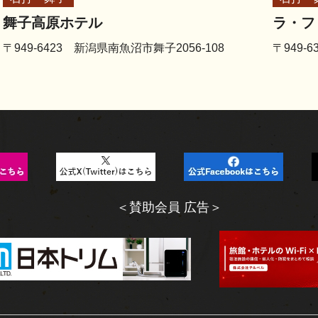
舞子高原ホテル
ラ・フ
〒949-6423 新潟県南魚沼市舞子2056-108
〒949-
＜賛助会員 広告＞