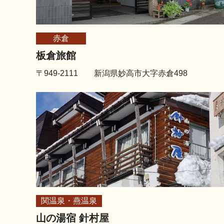
赤倉
板倉旅館
〒949-2111 新潟県妙高市大字赤倉498
関温泉・燕温泉
山の湯宿 針村屋