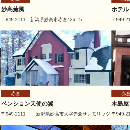
妙高薫風
ホテル
〒949-2111 新潟県妙高市赤倉426-15
〒949-
赤倉
赤
ペンション天使の翼
木島屋
〒949-2111 新潟県妙高市大字赤倉サンモリッツ
〒949-