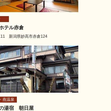
倉
ホテル赤倉
2111 新潟県妙高市赤倉124
・燕温泉
の湯宿 朝日屋