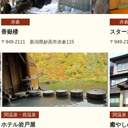
赤倉
赤
香嶽楼
スター
〒949-2111 新潟県妙高市赤倉115
〒949-
関温泉・燕温泉
関温泉
ホテル岩戸屋
癒やし