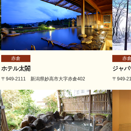
赤倉
赤
ホテル太閤
ジャパ
〒949-2111 新潟県妙高市大字赤倉402
〒949-