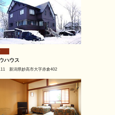
倉
ウハウス
2111 新潟県妙高市大字赤倉402