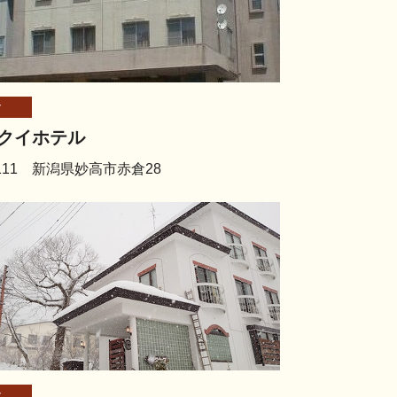
倉
クイホテル
2111 新潟県妙高市赤倉28
倉