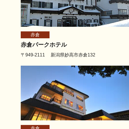
赤倉
赤倉パークホテル
〒949-2111 新潟県妙高市赤倉132
赤倉