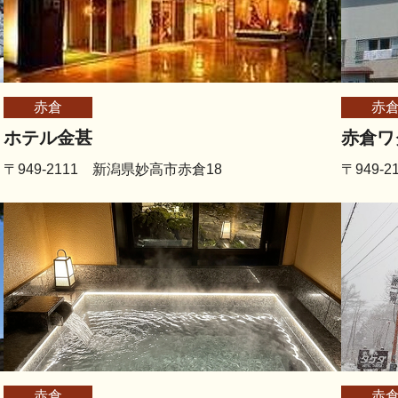
赤倉
赤
ホテル金甚
赤倉ワ
〒949-2111 新潟県妙高市赤倉18
〒949-
赤倉
赤