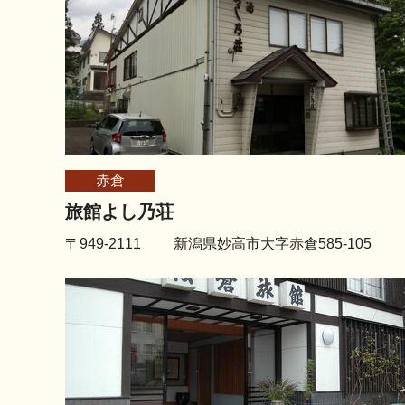
赤倉
旅館よし乃荘
〒949-2111 新潟県妙高市大字赤倉585-105